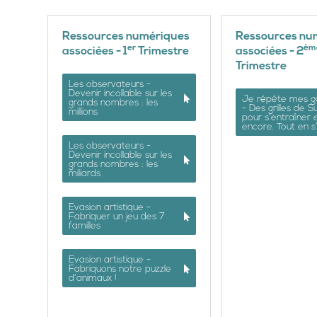
Ressources numériques
Ressources nu
er
èm
associées - 1
Trimestre
associées - 2
Trimestre
Les observateurs -
Devenir incollable sur les
Je répète mes 
grands nombres : les
- Des grilles de S
millions
pour s’entraîner 
encore. Tout en 
Les observateurs -
Devenir incollable sur les
grands nombres : les
miliards
Evasion artistique -
Fabriquer un jeu des 7
familles
Evasion artistique -
Fabriquons notre puzzle
d’animaux !