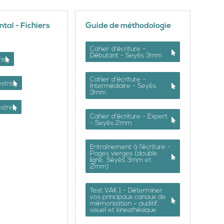
tal - Fichiers
Guide de méthodologie
Cahier d'écriture -
Débutant - Seyès 3mm
re
Cahier d'écriture -
stre
Intermédiaire - Seyès
3mm
stre
Cahier d'écriture - Expert
- Seyès 2mm
Entraînement à l'écriture -
Pages vierges (double
ligne, Séyès 3mm et
2mm)
Test VAK 1 - Déterminer
vos principaux canaux de
mémorisation – auditif,
visuel et kinesthésique