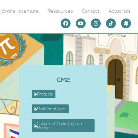
joindre l’aventure
Ressources
Contact
Actualités
CM2
Français
Mathématiques
Culture et Ouverture au
Monde