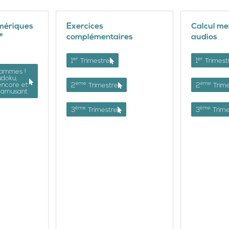
mériques
Exercices
Calcul men
e
complémentaires
audios
er
er
1
Trimestre
1
Trimest
gammes !
udoku,
ème
ème
encore et
2
Trimestre
2
Trime
s’amusant
ème
ème
3
Trimestre
3
Trime