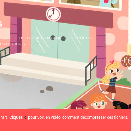
s
raits de nos manuels ainsi que d’accéder aux
os manuels.
.rar). Cliquez
ici
pour voir, en vidéo, comment décompresser ces fichiers.