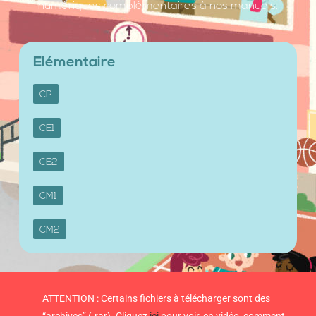
numériques complémentaires à nos manuels.
Elémentaire
CP
CE1
CE2
CM1
CM2
ATTENTION : Certains fichiers à télécharger sont des
“archives” (.rar). Cliquez
ici
pour voir, en vidéo, comment