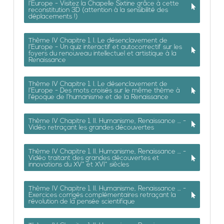
l’Europe - Visitez la Chapelle Sixtine grâce à cette
reconstitution 3D (attention à la sensibilité des
déplacements !)
Thème IV Chapitre 1. I. Le désenclavement de
l’Europe - Un quiz interactif et autocorrectif sur les
foyers du renouveau intellectuel et artistique à la
Renaissance
Thème IV Chapitre 1. I. Le désenclavement de
l’Europe - Des mots croisés sur le même thème à
l’époque de l’humanisme et de la Renaissance
Thème IV Chapitre 1. II. Humanisme, Renaissance … -
Vidéo retraçant les grandes découvertes
Thème IV Chapitre 1. II. Humanisme, Renaissance … -
Vidéo traitant des grandes découvertes et
innovations du XV° et XVI° siècles
Thème IV Chapitre 1. II. Humanisme, Renaissance … -
Exercices corrigés complémentaires retraçant la
révolution de la pensée scientifique