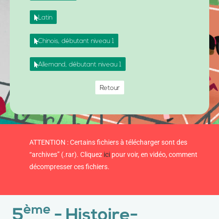
Latin
Chinois, débutant niveau 1
Allemand, débutant niveau 1
Retour
ATTENTION : Certains fichiers à télécharger sont des
“archives” (.rar). Cliquez
ici
pour voir, en vidéo, comment
décompresser ces fichiers.
ème
5
- Histoire-