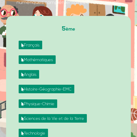
numériques complémentaires à nos manuels.
5
ème
Français
Mathématiques
Anglais
Histoire-Géographie-EMC
Physique-Chimie
Sciences de la Vie et de la Terre
Technologie