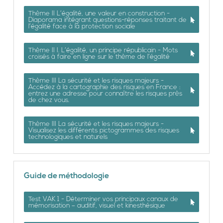
Thème II L’égalité, une valeur en construction -
Diaporama intégrant questions-réponses traitant de
l’égalité face à la protection sociale
Thème II I. L’égalité, un principe républicain - Mots
croisés à faire en ligne sur le thème de l’égalité
Thème III La sécurité et les risques majeurs -
Accédez à la cartographie des risques en France :
entrez une adresse pour connaître les risques près
de chez vous.
Thème III La sécurité et les risques majeurs -
Visualisez les différents pictogrammes des risques
technologiques et naturels
Guide de méthodologie
Test VAK 1 - Déterminer vos principaux canaux de
mémorisation – auditif, visuel et kinesthésique