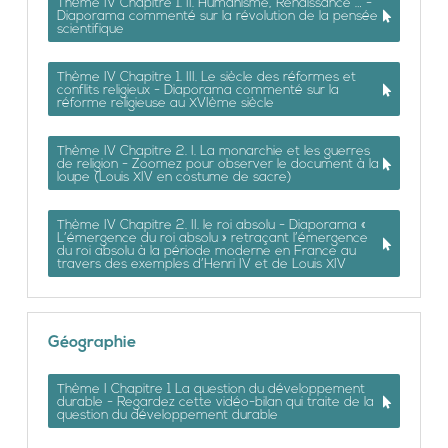
Thème IV Chapitre 1. II. Humanisme, Renaissance … -
Diaporama commenté sur la révolution de la pensée
scientifique
Thème IV Chapitre 1. III. Le siècle des réformes et
conflits religieux - Diaporama commenté sur la
réforme religieuse au XVIème siècle
Thème IV Chapitre 2. I. La monarchie et les guerres
de religion - Zoomez pour observer le document à la
loupe (Louis XIV en costume de sacre)
Thème IV Chapitre 2. II. le roi absolu - Diaporama «
L’émergence du roi absolu » retraçant l’émergence
du roi absolu à la période moderne en France au
travers des exemples d’Henri IV et de Louis XIV
Géographie
Thème I Chapitre 1 La question du développement
durable - Regardez cette vidéo-bilan qui traite de la
question du développement durable