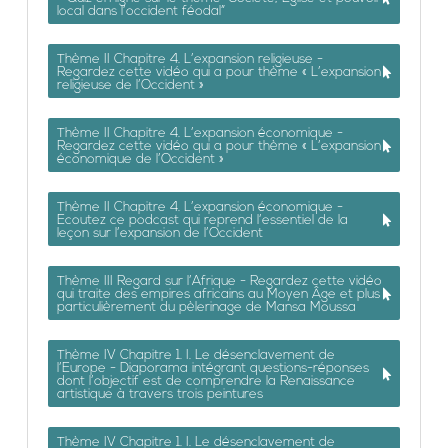
local dans l’occident féodal”
Thème II Chapitre 4. L’expansion religieuse -
Regardez cette vidéo qui a pour thème « L’expansion
religieuse de l’Occident »
Thème II Chapitre 4. L’expansion économique -
Regardez cette vidéo qui a pour thème « L’expansion
économique de l’Occident »
Thème II Chapitre 4. L’expansion économique -
Ecoutez ce podcast qui reprend l’essentiel de la
leçon sur l’expansion de l’Occident
Thème III Regard sur l’Afrique - Regardez cette vidéo
qui traite des empires africains au Moyen Âge et plus
particulièrement du pèlerinage de Mansa Moussa
Thème IV Chapitre 1. I. Le désenclavement de
l’Europe - Diaporama intégrant questions-réponses
dont l’objectif est de comprendre la Renaissance
artistique à travers trois peintures
Thème IV Chapitre 1. I. Le désenclavement de