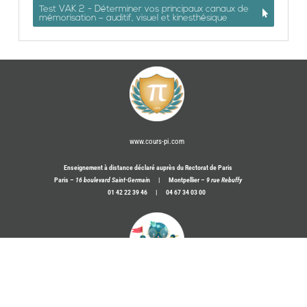
Test VAK 2 - Déterminer vos principaux canaux de
mémorisation – auditif, visuel et kinesthésique
www.cours-pi.com
Enseignement à distance déclaré auprès du Rectorat de Paris
Paris –
16 boulevard Saint-Germai
n | Montpellier –
9 rue Rebuffy
01 42 22 39 46 | 04 67 34 03 00
www.poulpi.cours-pi.com