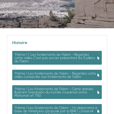
Histoire
Thème I I. Les fondements de l’Islam - Regardez
cette vidéo C’est pas sorcier présentant les 5 piliers
de l’Islam
Thème I Les fondements de l’Islam - Regardez cette
vidéo consacrée aux fondements de l’Islam
Thème I Les fondements de l’Islam - Carte animée
illustrant l’expansion du monde musulman entre
Mahomet et 750
Thème I Les fondements de l’Islam - Un diaporama à
base de miniatures (proposé par la BNF) consacré