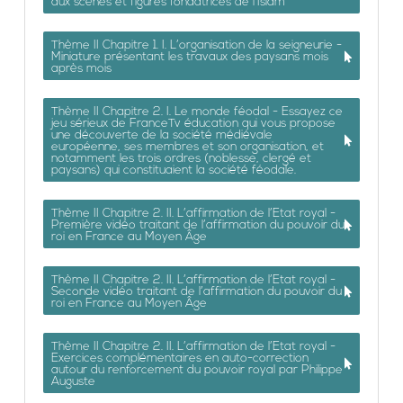
aux scènes et figures fondatrices de l’Islam
Thème II Chapitre 1. I. L’organisation de la seigneurie -
Miniature présentant les travaux des paysans mois
après mois
Thème II Chapitre 2. I. Le monde féodal - Essayez ce
jeu sérieux de FranceTv éducation qui vous propose
une découverte de la société médiévale
européenne, ses membres et son organisation, et
notamment les trois ordres (noblesse, clergé et
paysans) qui constituaient la société féodale.
Thème II Chapitre 2. II. L’affirmation de l’Etat royal -
Première vidéo traitant de l’affirmation du pouvoir du
roi en France au Moyen Âge
Thème II Chapitre 2. II. L’affirmation de l’Etat royal -
Seconde vidéo traitant de l’affirmation du pouvoir du
roi en France au Moyen Âge
Thème II Chapitre 2. II. L’affirmation de l’Etat royal -
Exercices complémentaires en auto-correction
autour du renforcement du pouvoir royal par Philippe
Auguste