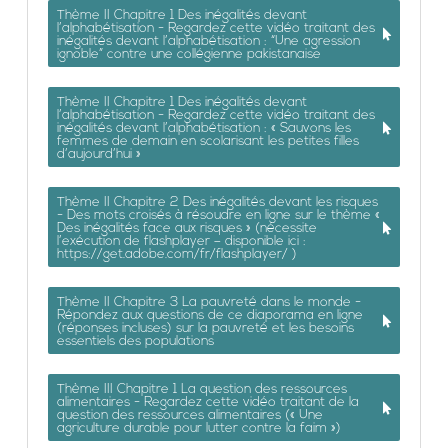
Thème II Chapitre 1 Des inégalités devant
l’alphabétisation - Regardez cette vidéo traitant des
inégalités devant l’alphabétisation : “Une agression
ignoble” contre une collégienne pakistanaise
Thème II Chapitre 1 Des inégalités devant
l’alphabétisation - Regardez cette vidéo traitant des
inégalités devant l’alphabétisation : « Sauvons les
femmes de demain en scolarisant les petites filles
d’aujourd’hui »
Thème II Chapitre 2 Des inégalités devant les risques
- Des mots croisés à résoudre en ligne sur le thème «
Des inégalités face aux risques » (nécessite
l’exécution de flashplayer – disponible ici :
https://get.adobe.com/fr/flashplayer/ )
Thème II Chapitre 3 La pauvreté dans le monde -
Répondez aux questions de ce diaporama en ligne
(réponses incluses) sur la pauvreté et les besoins
essentiels des populations
Thème III Chapitre 1 La question des ressources
alimentaires - Regardez cette vidéo traitant de la
question des ressources alimentaires (« Une
agriculture durable pour lutter contre la faim »)