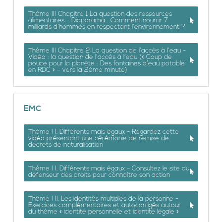
Thème III Chapitre 1 La question des ressources
alimentaires - Diaporama : Comment nourrir 7
milliards d’hommes en respectant l’environnement ?
Thème III Chapitre 2 La question de l’accès à l’eau -
Vidéo : la question de l’accès à l’eau (« Coup de
pouce pour la planète : Des fontaines d’eau potable
en RDC » – vers la 2ème minute)
EMC
Thème I I. Différents mais égaux - Regardez cette
vidéo présentant une cérémonie de remise de
décrets de naturalisation
Thème I I. Différents mais égaux - Consultez le site du
défenseur des droits pour connaître son action
Thème I II. Les identités multiples de la personne -
Exercices complémentaires et autocorrigés autour
du thème « identité personnelle et identité légale »