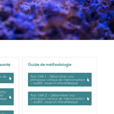
 santé
Guide de méthodologie
ce de
Test VAK 1 - Déterminer vos
principaux canaux de mémorisation
– auditif, visuel et kinesthésique
ette
 et
Test VAK 2 - Déterminer vos
tique
principaux canaux de mémorisation
– auditif, visuel et kinesthésique