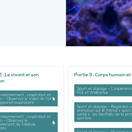
2 : Le vivant et son
Partie 3 : Corps humain et
on
Sport et dopage - L’expérien
Fick et Wislicenus
visionnement …respiration et
on - Observez le trajet de l’air
appareil respiratoire
Sport et dopage - Regardez c
animation sur le thème « sport
santé » : les bienfaits de la pra
visionnement …respiration et
sportive
on - Observez le
nnement de l’alvéole
aire