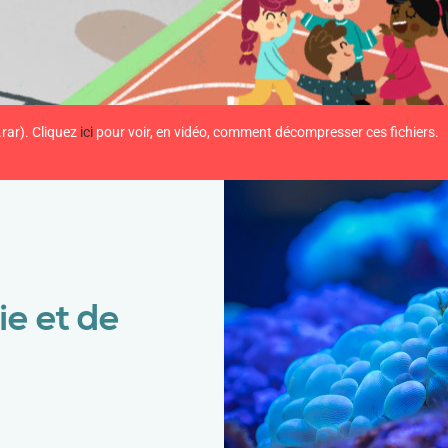
.rar). Cliquez
ici
pour voir, en vidéo, comment décompresser ces fichiers.
ie et de