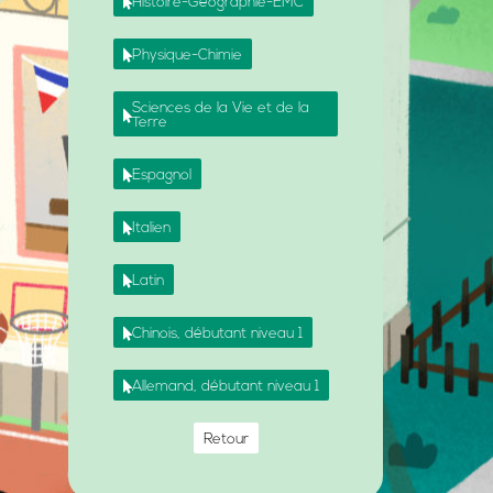
Histoire-Géographie-EMC
Physique-Chimie
Sciences de la Vie et de la
Terre
Espagnol
Italien
Latin
Chinois, débutant niveau 1
Allemand, débutant niveau 1
Retour