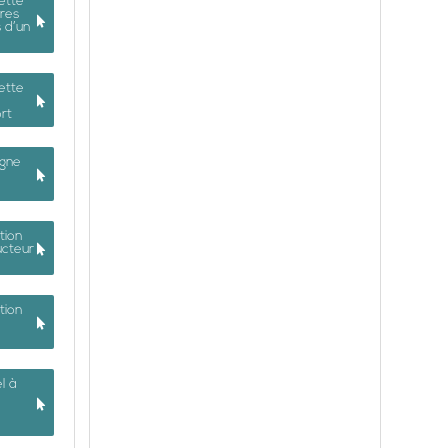
ette
res
 d’un
ette
ort
igne
tion
ucteur
tion
l à