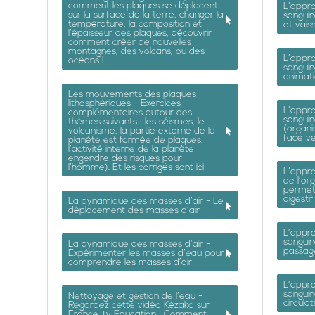
comment les plaques se déplacent
L’appro
sur la surface de la terre, changer la
sanguin
température, la composition et
et vais
l’épaisseur des plaques, découvrir
comment créer de nouvelles
montagnes, des volcans, ou des
L’appro
océans !
sanguin
animati
Les mouvements des plaques
lithosphériques - Exercices
L’appro
complémentaires autour des
sangui
thèmes suivants : les séismes, le
(organi
volcanisme, la partie externe de la
face ve
planète est formée de plaques,
l’activité interne de la planète
engendre des risques pour
l’homme). Et les corrigés sont ici
L’appr
de l’or
permett
digesti
La dynamique des masses d’air - Le
déplacement des masses d’air
L’appro
sanguin
La dynamique des masses d’air -
passag
Expérimenter les masses d’eau pour
comprendre les masses d’air
L’appro
sanguin
Nettoyage et gestion de l’eau -
circula
Regardez cette vidéo Kézako sur
France Tv Education : Comment