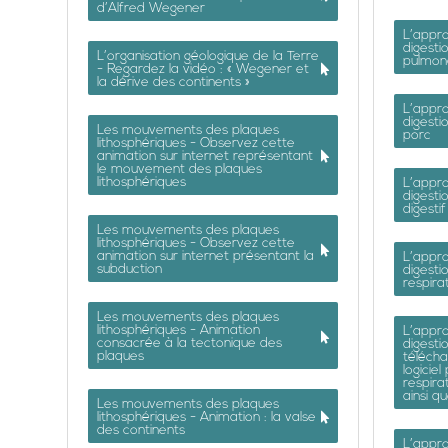
d’Alfred Wegener
L’appro
digesti
L’organisation géologique de la Terre
pulmon
- Regardez la vidéo : « Wegener et
la dérive des continents »
L’appro
digesti
Les mouvements des plaques
porc
lithosphériques - Observez cette
animation sur internet représentant
le mouvement des plaques
lithosphériques
L’appro
digesti
digestif
Les mouvements des plaques
lithosphériques - Observez cette
animation sur internet présentant la
L’appro
subduction
digesti
respira
Les mouvements des plaques
lithosphériques - Animation
L’appro
consacrée à la tectonique des
digestio
plaques
télécha
logiciel
respira
ainsi q
Les mouvements des plaques
lithosphériques - Animation : la valse
des continents
L’appro