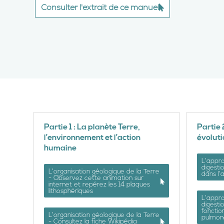
Consulter l'extrait de ce manuel
Partie 1 : La planète Terre,
Partie 
l’environnement et l’action
évoluti
humaine
L’appro
digesti
L’organisation géologique de la Terre
dans l’
- Observez cette animation sur
internet et repérez les 14 plaques
lithosphériques
L’appro
digesti
fonctio
L’organisation géologique de la Terre
pulmon
- Consultez la fiche Wikipédia