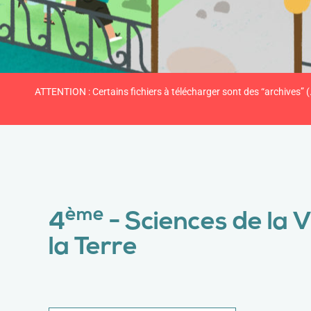
ATTENTION : Certains fichiers à télécharger sont des “archives” (
ème
4
- Sciences de la V
la Terre