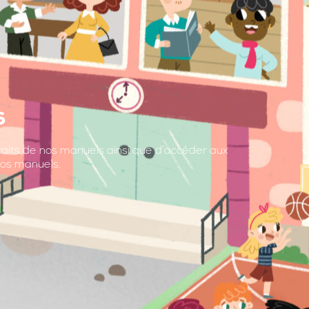
s
raits de nos manuels ainsi que d’accéder aux
os manuels.