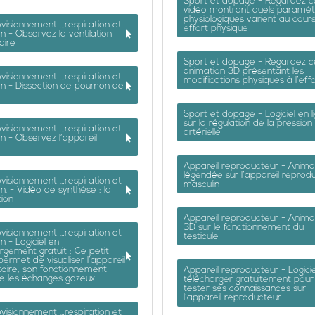
Sport et dopage - Regardez c
vidéo montrant quels paramèt
physiologiques varient au cours
visionnement …respiration et
effort physique
on - Observez la ventilation
aire
Sport et dopage - Regardez c
animation 3D présentant les
visionnement …respiration et
modifications physiques à l’eff
on - Dissection de poumon de
Sport et dopage - Logiciel en l
sur la régulation de la pression
visionnement …respiration et
artérielle
on - Observez l’appareil
Appareil reproducteur - Anima
légendée sur l’appareil reprod
visionnement …respiration et
masculin
on. - Vidéo de synthèse : la
tion
Appareil reproducteur - Anima
3D sur le fonctionnement du
visionnement …respiration et
testicule
n - Logiciel en
rgement gratuit : Ce petit
 permet de visualiser l’appareil
toire, son fonctionnement
Appareil reproducteur - Logicie
ue les échanges gazeux
télécharger gratuitement pour
tester ses connaissances sur
l’appareil reproducteur
visionnement …respiration et