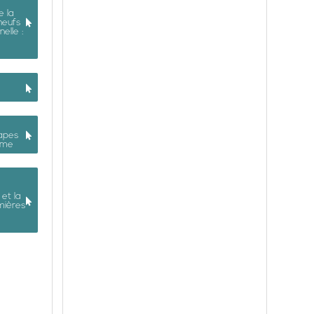
e la
neufs
elle :
tapes
mme
et la
mières