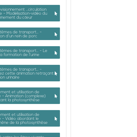
visionnement …circulation
e - Modélisation-vidéo du
onnement du cœur
stèmes de transport… -
ion d’un rein de porc
stèmes de transport… - Le
la formation de l’urine
stèmes de transport… -
ez cette animation retraçant
ion urinaire
ment et utilisation de
e - Animation (complexe)
tant la photosynthèse
ment et utilisation de
 - Vidéo abordant le
ène de la photosynthèse