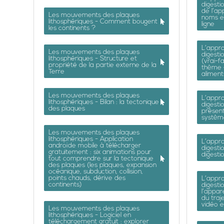
digesti
de l’ap
Les mouvements des plaques
noms et
lithosphériques - Comment bougent
ligne
les continents ?
L’appro
Les mouvements des plaques
digesti
lithosphériques - Structure et
(vrai-fa
propriété de la partie externe de la
thème 
Terre
aliment
Les mouvements des plaques
L’appro
lithosphériques - Bilan : la tectonique
digesti
des plaques
présent
système
Les mouvements des plaques
lithosphériques - Application
L’appro
androïde mobile à télécharger
digesti
gratuitement : six animations pour
digesti
tout comprendre sur la tectonique
des plaques (les plaques, expansion
océanique, subduction, collision,
points chauds, dérive des
L’appro
continents)
digesti
l’appare
du traje
vidéo e
Les mouvements des plaques
lithosphériques - Logiciel en
téléchargement gratuit : explorer