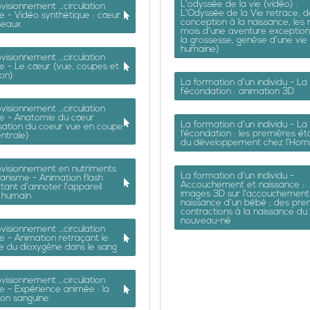
L’odyssée de la vie (vidéo) :
visionnement …circulation
L’Odyssée de la Vie retrace, d
e - Vidéo synthétique : cœur
conception à la naissance, les 
seaux
mois d’une aventure exceptionn
la grossesse, genèse d’une vie
humaine)
visionnement …circulation
e - Le cœur (vue, coupes et
on)
La formation d’un individu - La
fécondation : animation 3D
visionnement …circulation
ne - Anatomie du cœur
La formation d’un individu - La
sation du coeur vue en coupe
fécondation : les premières é
ntrale)
du développement chez l’Ho
ovisionnement en nutriments
La formation d’un individu -
ganisme - Animation flash
Accouchement et naissance :
ant d’annoter l’appareil
images 3D sur l’accouchement 
f humain
naissance d’un bébé ; des pre
contractions à la naissance du
nouveau-né
visionnement …circulation
e - Animation retraçant le
e du dioxygène dans le sang
visionnement …circulation
e - Expérience animée : la
tion sanguine