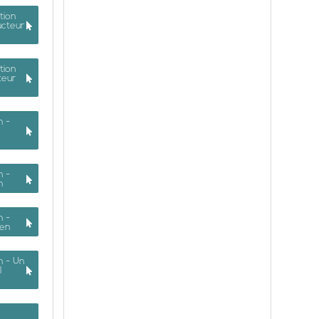
tion
ucteur
tion
teur
n -
n -
n
n -
ien
n - Un
l