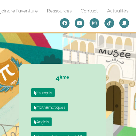
joindre l’aventure
Ressources
Contact
Actualités
ème
4
Français
Mathématiques
Anglais