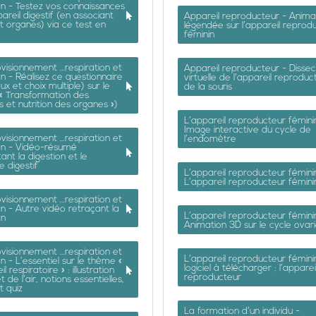
on - Testez vos connaissances
pareil digestif (en associant
Appareil reproducteur - Anima
 organes) via ce test en
légendée sur l’appareil reprod
féminin
visionnement …respiration et
Appareil reproducteur - Dissec
on - Réalisez ce questionnaire
virtuelle de l’appareil reproduc
ux et choix multiple) sur le
de la souris
« Transformation des
s et nutrition des organes »)
L’appareil reproducteur fémini
Image interactive du cycle de
visionnement …respiration et
l’endomètre
on - Vidéo-résumé
ant la digestion et le
 digestif
L’appareil reproducteur fémini
L’appareil reproducteur fémini
visionnement …respiration et
on - Autre vidéo retraçant la
L’appareil reproducteur fémini
on
Animation 3D sur le cycle ovar
visionnement …respiration et
L’appareil reproducteur fémini
on - L’essentiel sur le thème «
logiciel à télécharger : l’apparei
il respiratoire » : illustration
reproducteur
t de l’air, notions essentielles,
t quiz
La formation d’un individu -