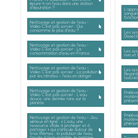
épure-t-on l’eau dans une station
d’épuration ?
L’appro
sanguin
foncti
Nettoyage et gestion de l’eau -
Vidéo C’est pas sorcier : Qui
consomme le plus d’eau ?
Les sy
Dissect
Nettoyage et gestion de l’eau -
Vidéo C’est pas sorcier : La
Les sy
consommation d’eau en France
rein et 
Nettoyage et gestion de l’eau -
Les sy
Vidéo C’est pas sorcier : La pollution
Regard
par les nitrates – l’eau en danger
l’excrét
Nettoyage et gestion de l’eau -
Prélève
Vidéo C’est pas sorcier : L’eau
matièr
douce, une denrée rare sur la
présen
planète
Prélève
Nettoyage et gestion de l’eau - Jeu
matière
sérieux en ligne : « L’eau, une
phénom
ressource vitale à protéger et à
partager » qui s’articule autour de
trois thèmes : la pollution de l’eau,
l’accès à l’eau potable, le partage