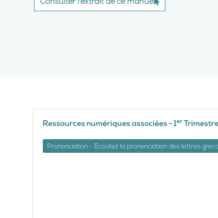
Consulter l'extrait de ce manuel
er
Ressources numériques associées - 1
Trimestr
Prononciation - Ecoutez la prononciation des lettres grec