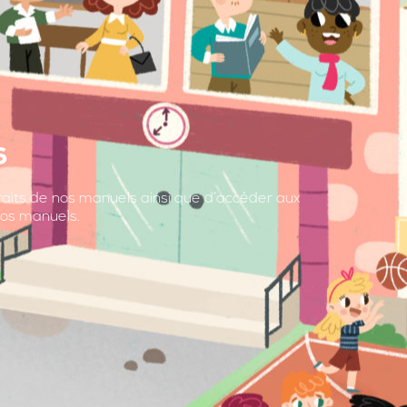
s
raits de nos manuels ainsi que d’accéder aux
os manuels.