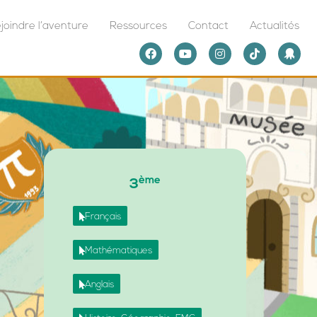
joindre l’aventure
Ressources
Contact
Actualités
ème
3
Français
Mathématiques
Anglais