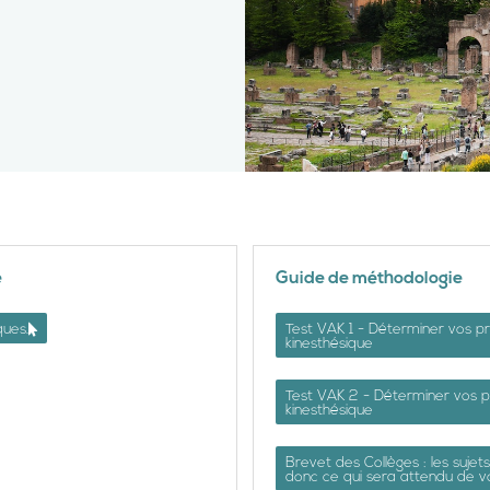
e
Guide de méthodologie
ques.
Test VAK 1 - Déterminer vos pr
kinesthésique
Test VAK 2 - Déterminer vos pr
kinesthésique
Brevet des Collèges : les sujet
donc ce qui sera attendu de v