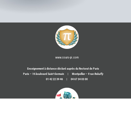
www.cours-pi.com
Enseignement à distance déclaré auprès du Rectorat de Paris
Paris –
16 boulevard Saint-Germai
n | Montpellier –
9 rue Rebuffy
01 42 22 39 46 | 04 67 34 03 00
www.poulpi.cours-pi.com