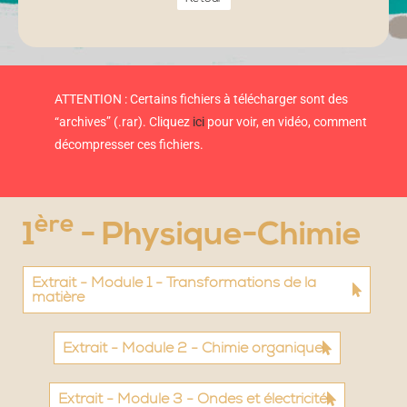
ATTENTION : Certains fichiers à télécharger sont des
“archives” (.rar). Cliquez
ici
pour voir, en vidéo, comment
décompresser ces fichiers.
ère
1
- Physique-Chimie
Extrait - Module 1 - Transformations de la
matière
Extrait - Module 2 - Chimie organique
Extrait - Module 3 - Ondes et électricité