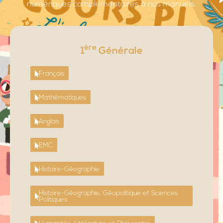
numériques complémentaires à nos manuels.
ère
1
Générale
Français
Mathématiques
Anglais
EMC
Histoire-Géographie
Histoire-Géographie, Géopolitique et Sciences
Politiques