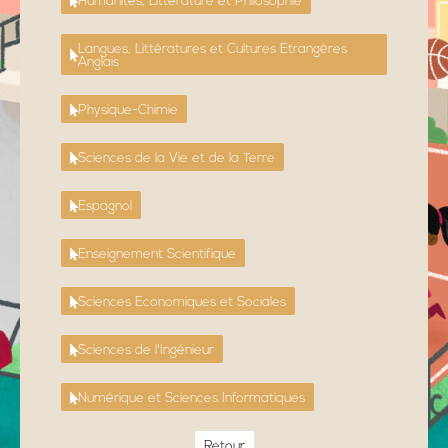
Humanités, Littérature et Philosophie
Langues, Littératures et Cultures Etrangères
Anglais
Physique-Chimie
Sciences de la Vie et de la Terre
Espagnol
Enseignement Scientifique
Sciences Economiques et Sociales
Sciences de l'Ingénieur
Numérique et Sciences Informatiques
Retour